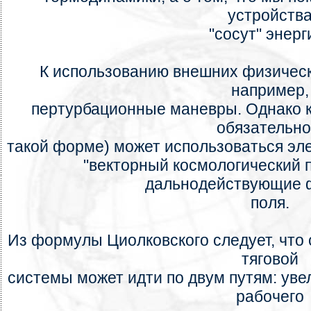
устройств
"сосут" энерг
К использованию внешних физическ
например,
пертурбационные маневры. Однако к
обязательно
такой форме) может использоваться эле
"векторный космологический п
дальнодействующие 
поля.
Из формулы Циолковского следует, что
тяговой
системы может идти по двум путям: ув
рабочего