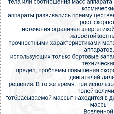
тела или соотношения масс аппарата и
космически
аппараты развивались преимущественн
рост скорос
истечения ограничен энергетико
жаростойкостн
прочностными характеристиками мате
аппаратов,
использующих только бортовые запа
технически
предел, проблемы повышения скор
двигателей дале
решения. В то же время, при исполь
полей велич
"отбрасываемой массы" находится в д
массы
Вселенной