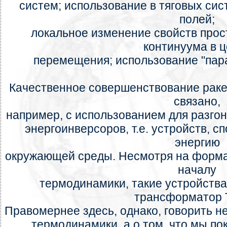
систем; использование в тяговых си
полей;
локальное изменение свойств про
континуума в ц
перемещения; использование "пар
Качественное совершенствование раке
связано,
например, с использованием для разгона
энергоинверсоров, т.е. устройств, 
энергию
окружающей среды. Несмотря на форма
началу
термодинамики, такие устройств
трансформатор 
Правомернее здесь, однако, говорить н
термодинамики, а о том, что мы пок