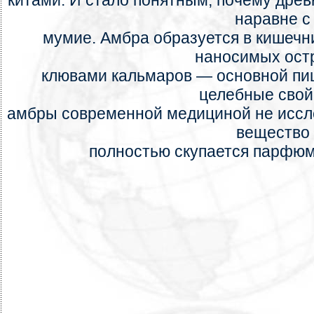
китами. И стало понятным, почему дре
наравне с
мумие. Амбра образуется в кишечни
наносимых ос
клювами кальмаров — основной пи
целебные свой
амбры современной медициной не иссле
вещество
полностью скупается парфю