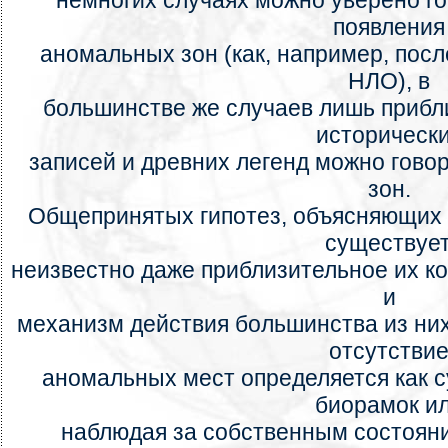
немногих случаях можно уверено го
появления
аномальных зон (как, например, посл
НЛО), в
большинстве же случаев лишь прибл
историческ
записей и древних легенд можно гово
зон.
Общепринятых гипотез, объясняющих 
существует
неизвестно даже приблизительное их ко
и
механизм действия большинства из ни
отсутстви
аномальных мест определяется как 
биорамок и
наблюдая за собственным состояни