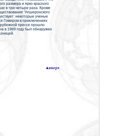
ного размера и ярко красного
аг в три-четыре раза. Кроме
уществования "Апшеронского
ществует: некоторые ученые
ся Гомером в приключениях
зарубежной прессе прошло
на в 1989 году был обнаружен
азницей.