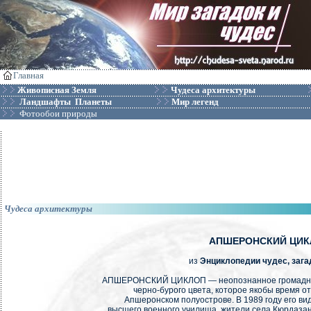
Главная
Живописная Земля
Чудеса архитектуры
Ландшафты Планеты
Мир легенд
Фотообои природы
Чудеса архитектуры
АПШЕРОНСКИЙ ЦИК
из
Энциклопедии чудес, зага
АПШЕРОНСКИЙ ЦИКЛОП — неопознанное громадно
черно-бурого цвета, которое якобы время о
Апшеронском полуострове. В 1989 году его ви
высшего военного училища, жители села Кюрдазан