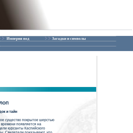
Империя вод
Загадки и символы
ЛОП
док и тайн
е существо покрытое шерстью
т времени появляется на
дели курсанты Каспийского
ы. Свидетели показывают, что