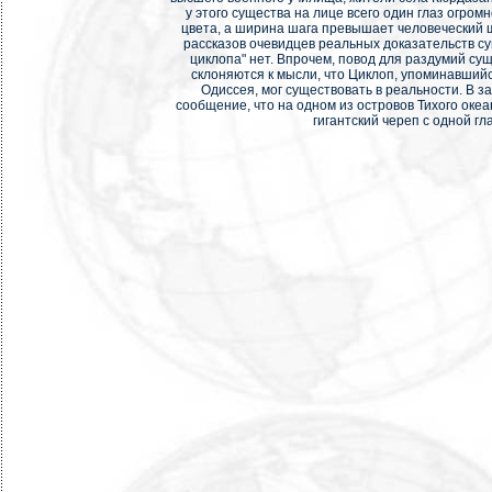
у этого существа на лице всего один глаз огром
цвета, а ширина шага превышает человеческий ш
рассказов очевидцев реальных доказательств с
циклопа" нет. Впрочем, повод для раздумий су
склоняются к мысли, что Циклоп, упоминавший
Одиссея, мог существовать в реальности. В 
сообщение, что на одном из островов Тихого океа
гигантский череп с одной гл