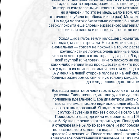
загадочными: во первых, размер — от шести до
Во-вторых изготовлены из непонятного металла. 
но я уверен, что это не медь. Дело в том, ч
отточенное зубило (пробовали и не раз). Металл 
На меди молоток обязательно оставил бы заме
сверху покрыта еще слоем неизвестного материала
не окисная пленка и не накипь — ее тоже ни 
Уходящих в глубь земли колодцев с комнатам
легендах, мы не встречали. Но я отметил, что ра
аномальная — совсем не похожа на то, что расте
крупнолистные лопухи, очень длинные лозы
человеческого роста в полтора — два раза. В од
всей группой (6 человек). Ничего плохого не 
каких-либо неприятных происшествий. Никто пос
что у одного из моих знакомых через три месяца 
А у меня на левой стороне головы (я на ней сп
болячки размером со спичечную головку каждая. 
до сегоднешняго дня так и н
Все наши попытки отломить хоть кусочек от стра
успехом. Единственное, что мне удалось унести
половинка идеального шара диаметром шесть с
цвета, не имел никаких видимых следов обрабо
словно отпалированный. Я поднял его с земли вн
Якутский сувенир я привез с собой в село Са
Приморского края, где жили мои родители в 193
пока бабушка не решила отстроить дом. Понадобил
а стеклореза не было во всем селе. Я попробов
половинки этого каменного шара — оказалось, ч
красотой и легкостью. После этого моей находко
алмазом все родственники и знакомые. В 1937 го