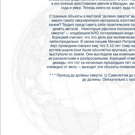
а его осенью арестовалии увезли в Магадан, где
года и умер. Теперь никто не знает, куда п
Странные объекты в якутской "долине смерти" в
какого-такого сверхкрепкого материала изготовл
зачем? Трудно представить себе практическое п
девять метров... Некоторые уфологи поспешили
смерти" — кладбищем НЛО, потерпевших когда-
Корецкий считает, что это дело рук человечески
небеспредельно. В своем письме Михаил Петрови
якут проводник говорил ему, что 5-10 лет тому 
котлов-шаров (они были абсолютно круглые), кот
выступали из земли. Они выглядели как новеньки
их расколотыми и разбросанными. Корецкий отмет
дважды, что тот за несколько прошедших лет з
очевидно от веса — выходит эти объекты появили
* * * Проезд до долины смерти: 1) Самолетом до
до долины. Обязательно с пр