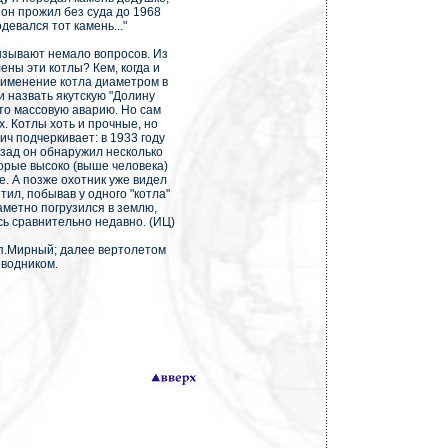
 он прожил без суда до 1968
одевался тот камень..."
ызывают немало вопросов. Из
ены эти котлы? Кем, когда и
рименение котла диаметром в
 назвать якутскую "Долину
то массовую аварию. Но сам
х. Котлы хоть и прочные, но
ч подчеркивает: в 1933 году
назад он обнаружил несколько
орые высоко (выше человека)
е. А позже охотник уже видел
ил, побывав у одного "котла"
аметно погрузился в землю,
сь сравнительно недавно. (ИЦ)
 п.Мирный; далее вертолетом
оводником.