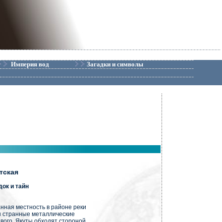
Империя вод
Загадки и символы
тская
док и тайн
нная местность в районе реки
ты странные металлические
вого. Якуты обходят стороной