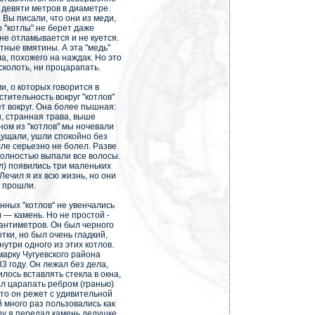
 девяти метров в диаметре.
Вы писали, что они из меди,
то "котлы" не берет даже
не отламывается и не куется.
тные вмятины. А эта "медь"
, похожего на наждак. Но это
сколоть, ни процарапать.
и, о которых говорится в
стительность вокруг "котлов"
т вокруг. Она более пышная:
, странная трава, выше
ном из "котлов" мы ночевали
ощущали, ушли спокойно без
ле серьезно не болел. Разве
полностью выпали все волосы.
ал) появились три маленьких
Лечил я их всю жизнь, но они
е прошли.
нных "котлов" не увенчались
 — камень. Но не простой -
антиметров. Он был черного
тки, но был очень гладкий,
утри одного из этих котлов.
марку Чугуевского района
3 году. Он лежал без дела,
ось вставлять стекла в окна,
ал царапать ребром (гранью)
то он режет с удивительной
й много раз пользовались как
ду я передал камень дедушке,