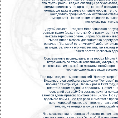
это глухой район. Редкие очевидцы рассказывают,
земли приплюснутая арка под которой находит
комнат, где даже в самые сильные морозы тепло 
находились среди местных охотников смельча
помещениях. Но они потом начинали сильно бо
несколько раз, умира
Другой объект — гладкая металлическая полусф
ровным краем (режет ноготь). Она выступает из м
вьехать верхом на олене. В прошлом веке изв
Р.Маак, писал в своем дневнике: "На берегу ре
означает "большой котел утонул", действительно
из меди. Величина его неизвестна, так как над 
в нем растет несколько дере
Современные исследователи из города Мирный 
встречались со старым кочевником, который, п
рассказывал им о какой-то металлической норе в
черные одноглазые люди в желез
Еще один свидетель, посещавший "Долину смерти"
Владивостока) сообщил в комиссию "Феномен" при
побывал там трижды. Первый раз в 1933 году, к
вместе с отцом ездил на заработки. Потом в 1
последний раз в 1949 в составе группы молод
тянется вдоль правого притока реки Вилюй. По су
вдоль его поймы. Все три раза я был там с пров
не от хорошей жизни, а от того, что там в э
золото, не ожидая в конце сезона ограбле
Что касается таинственных объектов, их там наве
сезона я видел семь таких "котлов". Все они пр