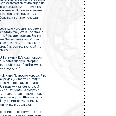
 что есть там выступающая из
ся множество металлических
как летом. В давние времена
ки, что ночевали в этих
леть, а тот, кто ночевал
л.
ера красного цвета с очень
ерзлоты так, что в нее можно
естный исследователь Вилюя
чки "Алгый тимирнить", что
 находится гигантский котел
землей виден только край, но
вьев..."
А.Гутенев и В.Михайловский
обывав в "Долине смерти",
 которой лежат "шибко худые,
ных одеждах".
 (Михаил Петрович Корецкий из
 редакции газеты "Труд": "Я
огда мне еще было 10 лет -
939 году — уже без отца. И
ых ребят. "Долина смерти"
ти — это целая цепочка долин
одником якутом. Шли мы туда
той глуши можно было мыть
ния и пули в затылок.
рно много, потому что за три
едставляются мне совершенно