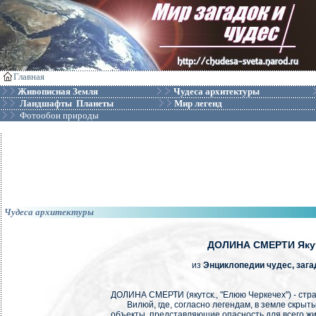
Главная
Живописная Земля
Чудеса архитектуры
Ландшафты Планеты
Мир легенд
Фотообои природы
Чудеса архитектуры
ДОЛИНА СМЕРТИ Яку
из
Энциклопедии чудес, зага
ДОЛИНА СМЕРТИ (якутск., "Елюю Черкечех") - стра
Вилюй, где, согласно легендам, в земле скры
объекты, представляющие опасность для всего жи