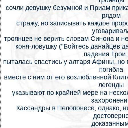
троянцы
сочли девушку безумной и Приам прика
рядом
стражу, но записывать каждое прор
уговаривал
троянцев не верить словам Синона и не
коня-ловушку ("Бойтесь данайцев да
падения Трои
пыталась спастись у алтаря Афины, но 
погибла
вместе с ним от его возлюбленной Кли
легенды
указывают по крайней мере на неск
захоронени
Кассандры в Пелопонесе, однако, ни
достоверн
доказанным