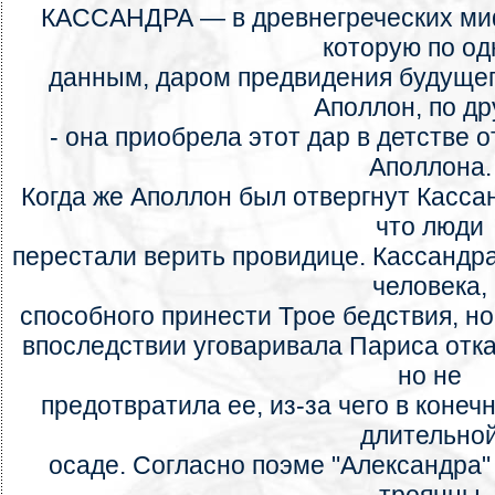
КАССАНДРА — в древнегреческих миф
которую по о
данным, даром предвидения будуще
Аполлон, по др
- она приобрела этот дар в детстве 
Аполлона.
Когда же Аполлон был отвергнут Кассан
что люди
перестали верить провидице. Кассандр
человека,
способного принести Трое бедствия, но
впоследствии уговаривала Париса отка
но не
предотвратила ее, из-за чего в конеч
длительно
осаде. Согласно поэме "Александра" Л