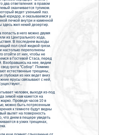
го два ответвления: в правом
 левый оканчивается тупиком.
который ведет узенький лаз.
вый коридор, и оказываемся у
нной печкой внутри и каменной
ы здесь жил некий дезертир.
 попасть в него можно двумя
или из Центрального хода,
ьствия. В последнем выходы
ющий пол слой жидкой грязи.
и настолько переполнены
о отойти от них, чтобы не
емся в Гостевой Стаса, перед
й. Взобравшись на нее, видим
 свод грота "Собор". Помимо
кают естественные трещины,
 глубокая из них ведет вниз
ижние ярусы связывают с ней,
существуют...
тывает человек, выходя из-под
да зимой нам кажется на
жарко. Проведя часов 10 в
ью, можно быть потрясенным
зрения к темноте будут видны
вый вылет на поверхность
, что днем в пещере увидеть
живаются в узких трещинах,
ека.
ели еще помнят слышанные от