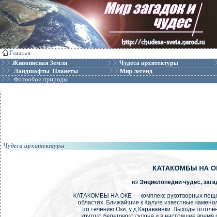
Главная
Живописная Земля
Чудеса архитектуры
Ландшафты Планеты
Мир легенд
Фотообои природы
Чудеса архитектуры
КАТАКОМБЫ НА О
из
Энциклопедии чудес, зага
КАТАКОМБЫ НА ОКЕ — комплекс рукотворных пеще
областях. Ближайшие к Калуге известные камено
по течению Оки, у д.Караваинки. Выходы штолен
крутого берегового склона и в настоящее время