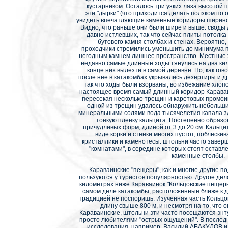
кустарником. Осталось три узких лаза высотой п
эти "дырки" (что приходится делать ползком по 
увидеть впечатляющие каменные коридоры шириной
Видно, что раньше они были шире и выше: своды 
давно истлевших, так что сейчас плиты потолка
бутового камня столбах и стенах. Вероятно,
проходчики стремились уменьшить до минимума 
негодным камнем лишнее пространство. Местные 
недавно самые длинные ходы тянулись на два кил
конце них вылезти в самой деревне. Но, как гов
после нее в катакомбах укрывались дезертиры и 
так что ходы были взорваны, во избежание хлопо
настоящее время самый длинный коридор Караваи
пересекая несколько трещин и каретовых промоин.
одной из трещин удалось обнаружить небольш
минеральными солями вода тысячелетия капала зд
тонкую пленку кальцита. Постепенно образов
причудливых форм, длиной от 3 до 20 см. Кальци
виде корки и стенки многих пустот, поблески
кристаллики и каменотесы: штольни часто заве
"комнатами", в середине которых стоят оставл
каменные столбы.
Караваинские "пещеры", как и многие другие п
пользуются у туристов популярностью. Другое де
километрах ниже Караваинок "Кольцовские пещеры
самом деле катакомбы, расположенные ближе к д
традицией не поспоришь. Изученная часть Кольц
длину свыше 800 м, и несмотря на то, что о
Караваинские, штольни эти часто посещаются эн
просто любителями "острых ощущений". В последн
исследования, например, Василий АБАКУЛОВ и