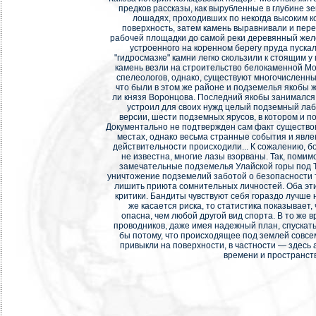
предков рассказы, как вырубленные в глубине з
лошадях, проходивших по некогда высоким к
поверхность, затем камень выравнивали и пер
рабочей площадки до самой реки деревянный жело
устроенного на коренном берегу пруда пускал
"гидросмазке" камни легко скользили к стоящим у
камень везли на строительство белокаменной Мос
спелеологов, однако, существуют многочисленны
что были в этом же районе и подземелья якобы ж
ли князя Воронцова. Последний якобы занимался
устроил для своих нужд целый подземный лаби
версии, шести подземных ярусов, в котором и 
Документально не подтвержден сам факт существо
местах, однако весьма странные события и явле
действительности происходили... К сожалению, б
не известна, многие лазы взорваны. Так, помим
замечательные подземелья Улайской горы под 
уничтожение подземелий заботой о безопасности 
лишить приюта сомнительных личностей. Оба эт
критики. Бандиты чувствуют себя гораздо лучше 
же касается риска, то статистика показывает,
опасна, чем любой другой вид спорта. В то же в
проводников, даже имея надежный план, спускатьс
бы потому, что происходящее под землей совсем
привыкли на поверхности, в частности — здесь 
времени и пространст