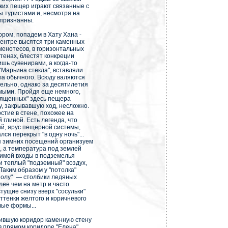
ких пещер играют связанные с
 туристами и, несмотря на
епризнанны.
ром, попадем в Хату Хана -
центре высятся три каменных
менотесов, в горизонтальных
тенах, блестят конкреции
ишь сувенирами, а когда-то
 "Марьина стекла", вставляли
ла обычного. Всюду валяются
ельно, однако за десятилетия
омыми. Пройдя еще немного,
вященных" здесь пещера
у, закрывавшую ход, несложно.
рстие в стене, похожее на
глиной. Есть легенда, что
ий, ярус пещерной системы,
ся перекрыт "в одну ночь"...
я зимних посещений организуем
, а температура под землей
 зимой входы в подземелья
и теплый "подземный" воздух,
Таким образом у "потолка"
"полу" — столбики ледяных
ее чем на метр и часто
ущие снизу вверх "сосульки"
ттенки желтого и коричневого
вые формы...
дившую коридор каменную стену
в прямом коридоре "Елена",