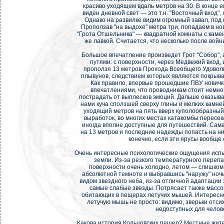
красиво уходящем вдаль метров на 30. В конце е
виден дневной свет — это т.н. "Восточный вход",
Однако на развилке видим огромный завал, под 
Проползав "на выдохе" метра три, попадаем в но
"Грота Отшельника" — квадратной комнаты с каме
же лавкой. Считается, что несколько после войн
Большое впечатление произведет Грот "Собор", а
путями: с поверхности, через Медвежий вход, 
проползя 13 метров Прохода Всеобщего Удовол
плывунов, следствием которых являются покрыва
Как правило, впервые прошедшие ПВУ новичк
впечатлениями, что проводникам стоит немног
пострадать от выплесков эмоций. Дальше оказыва
нами куча сползшей сверху глины и мелких камне
уходящий метров на пять вверх куполообразный
выработок, во многих местах катакомбы пересе
иногда вполне доступные для путешествий. Самая
на 13 метров и последние надежды попасть на н
конечно, если эти ярусы вообще 
Очень интересные психологические ощущения испы
земли. Из-за резкого температурного перепа
поверхности очень холодно, летом — слишком 
абсолютной темноте и выбравшись "наружу" ноч
видом звездного неба, из-за отличной адаптации 
самые слабые звезды. Потрясает также массо
обитающих в пещерах летучих мышей. Интересно
летучую мышь не просто: видимо, зверьки отси
недоступных для челов
Какова история Кольцовских пещер? Местные жит