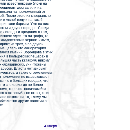
емли известняковые блоки на
оридорам, доставляли на
еносили на проложенный от
б. После этого из специально
и в желоб воду и на такой
 пристани баржам. Уже на них
квы и других городов. Среди
е легенды и предания о том,
ившего здесь то ли графа, то
 колдовством и чернокнижьем,
ринт из трех, а по другой
помещалась его лаборатория.
вания имений Воронцова в этих
ния в Кольцовских пещерах в
ольшая часть катакомб никому
о караваинских, уничтожены
Тарусой. Власти мотивируют
туристов, а также стремлением
и положения не выдерживают
нынче в больших городах, что
 что спелеология не более
ремя, конечно, новичкам без
я в катакомбы не стоит, хотя
 не похоже на то, к чему мы
абсолютно другие понятия о
ве.