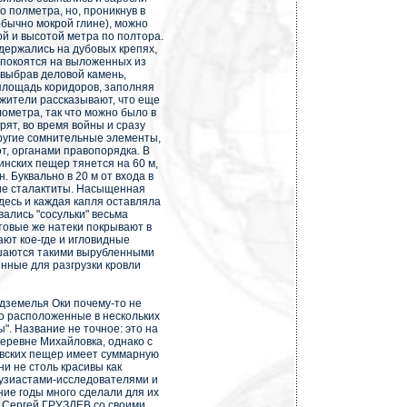
о полметра, но, проникнув в
обычно мокрой глине), можно
 и высотой метра по полтора.
держались на дубовых крепях,
 покоятся на выложенных из
 выбрав деловой камень,
площадь коридоров, заполняя
жители рассказывают, что еще
ометра, так что можно было в
орят, во время войны и сразу
другие сомнительные элементы,
т, органами правопорядка. В
нских пещер тянется на 60 м,
 Буквально в 20 м от входа в
ие сталактиты. Насыщенная
есь и каждая капля оставляла
ались "сосульки" весьма
товые же натеки покрывают в
вают кое-где и игловидные
ршаются такими вырубленными
енные для разгрузки кровли
одземелья Оки почему-то не
ло расположенные в нескольких
". Название не точное: это на
еревне Михайловка, однако с
овских пещер имеет суммарную
ни не столь красивы как
тузиастами-исследователями и
ие годы много сделали для их
 Сергей ГРУЗДЕВ со своими