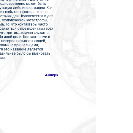
р одновременно может быть
ну какую-либо информацию. Как
их событиях (как правило, не
ствиях для Человечества и для
, экологической катастрофы,
. То, что контактеры часто
вязаться с президентами всех
 что критика землян служит в
о иной цели. Контактерами в
о неверно называют людей,
твами (с пришельцами,
тя это название является
равильнее было бы именовать
ами.