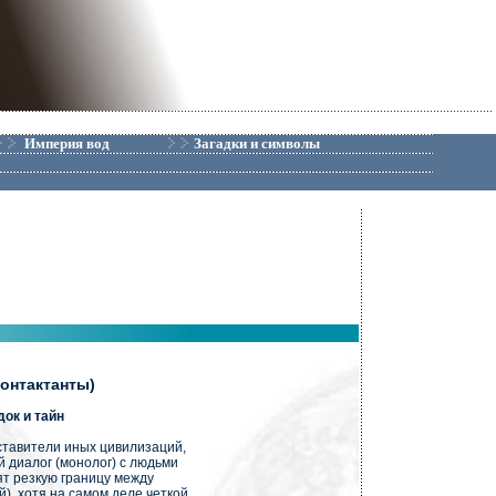
Империя вод
Загадки и символы
онтактанты)
док и тайн
тавители иных цивилизаций,
 диалог (монолог) с людьми
ят резкую границу между
), хотя на самом деле четкой