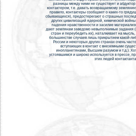
разницы между ними не существует и абдукто
контактером, т.е. давать возвращаемому земляни
правило, контактеры сообщают о каких-то грядущ
сбывающихся), предостерегают о страшных послед
других цивилизаций ядерной, химической войны
падения нравственности и засилие материализма
дают землянам заведомо невыполнимые задания (с
стран и переубедить их), наталкивает на мысль,
большинстве случаев лишь прикрытием какой-либ
России и некоторых других странах очень част
вступающих в контакт с внеземными сущес
инопланетянами, Высшим разумом и т.д.). Хо
устоявшимся и широко используется в прессе, п
этих людей контактант