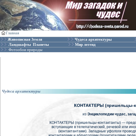
Главная
Живописная Земля
Чудеса архитектуры
Ландшафты Планеты
Мир легенд
Фотообои природы
Чудеса архитектуры
КОНТАКТЕРЫ (пришельцы-к
из
Энциклопедии чудес, зага
КОНТАКТЕРЫ (пришельцы-контактанты) — предс
вступающие в телепатический, речевой или иной
(контактантами). Западные уфологи провод
контактерами и абдукторами (похитителями людей