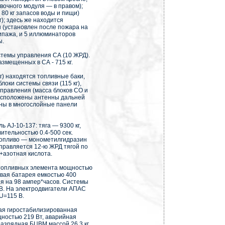
вочного модуля — в правом);
 80 кг запасов воды и пищи)
); здесь же находится
(установлен после пожара на
кипажа, и 5 иллюминаторов
ы.
стемы управления СА (10 ЖРД).
змещенных в СА - 715 кг.
г) находятся топливные баки,
оки системы связи (115 кг),
правления (масса блоков СО и
расположены антенны дальней
аны в многослойные панели
AJ-10-137: тяга — 9300 кг,
ительностью 0.4-500 сек.
 топливо — монометилгидразин
управляется 12-ю ЖРД тягой по
+азотная кислота.
топливных элемента мощностью
овая батарея емкостью 400
ея на 98 ампер*часов. Системы
 В. На электродвигатели АПАС
U=115 В.
ая гиростабилизированная
щностью 219 Вт, аварийная
азрядная БЦВМ массой 26.3 кг,