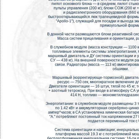
пилот основного блока — в среднем, пилот стыко
пульты управления (200 кг); блоки СОЖ (200 кг +
и радиоэлектронного оборудования (660 кг
быстрооткрывающийся люк трапецевидной формы 
"Apollo-1"), служащий для посадки и выхода э
прямоугольной форм
В донной части размещаются блоки реактивной си
Масса систем прицеливания и ориентации, ра
В служебном модуле (масса конструкции — 1100 к
топливные элементы системы электропитания, бл
маршевый двигатель и ДУ системы ориентации и у
СУ — 438 кг). На внешней поверхности модуля 
связи. Радиаторы (масса — 113 кг) вмонтиров
обшивки.
Маршевый (корректирующе-тормозной) двигатель 
ресурс — 750 сек, многократное включение дл
Двигатели ориентации — 16 штук, тягой по 45 кг;
+ азотный тетроксид. При входе в атмосферу СА 
414 Н, топливо — монометилгидразин
Энергопитание: в служебном модуле размещены 3 
по 1.42 кВт и аккумуляторная серебряно-цинк
ампер*часов; в СА установлена химическая батар
"A." потребляют постоянный ток напряжением 27
подается переменный ток с 
Система ориентации и навигации; инерциальн
платформа массой 19.3 кг с потребляемой мо
бесплатформенная инерциальная система; 16-ти р