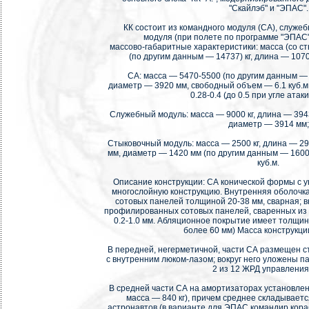
"Скайлэб" и "ЭПАС".
КК состоит из командного модуля (СА), служеб
модуля (при полете по программе "ЭПАС
массово-габаритные характеристики: масса (со 
(по другим данным — 14737) кг, длина — 1070
СА: масса — 5470-5500 (по другим данным — 4
диаметр — 3920 мм, свободный объем — 6.1 куб.м,
0.28-0.4 (до 0.5 при угле атаки
Служебный модуль: масса — 9000 кг, длина — 3943
диаметр — 3914 мм;
Стыковочный модуль: масса — 2500 кг, длина — 2
мм, диаметр — 1420 мм (по другим данным — 1600
куб.м.
Описание конструкции: СА конической формы с уг
многослойную конструкцию. Внутренняя оболочк
сотовых панелей толщиной 20-38 мм, сварная; 
профилированных сотовых панелей, сваренных и
0.2-1.0 мм. Абляционное покрытие имеет толщин
более 60 мм) Масса конструкции
В передней, негерметичной, части СА размещен с
с внутренним люком-лазом; вокруг него уложены 
2 из 12 ЖРД управления
В средней части СА на амортизаторах установле
масса — 840 кг), причем среднее складываетс
астронавтов (в варианте для ЭПАС командир кора