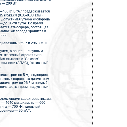
 — 200 Вт.
460 кг. В "А." поддерживается
гс/кв.см (0.35-0.38 атм.),
. Допустимая утечка кислорода
 — до 16-ти суток. Во время
здается атмосфера, состоящая
 Запас кислорода хранится в
янии.
диапазоны 259.7 и 296.8 МГц.
дулем, а ранее — с лунным
тыковочный агрегат типа
 Для стыковки с "Союзом"
стыковки (АПАС), "активным"
.
диаметром по 5 м, вводящиеся
 вытяжных парашюта диаметром
диаметром по 26.8 м. каждый.
еспечивается тремя надувными
 следующими характеристиками:
на — 4640 мм, диаметр — 660
 тяга — 700 кН; удельный
орением — 90 м/с*с.