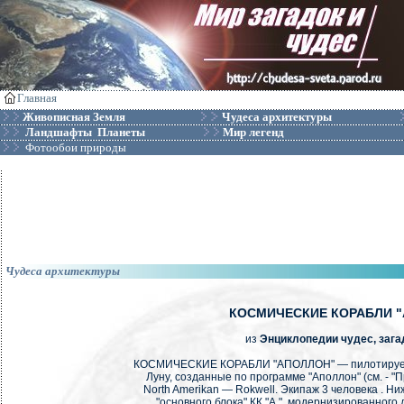
Главная
Живописная Земля
Чудеса архитектуры
Ландшафты Планеты
Мир легенд
Фотообои природы
Чудеса архитектуры
КОСМИЧЕСКИЕ КОРАБЛИ 
из
Энциклопедии чудес, зага
КОСМИЧЕСКИЕ КОРАБЛИ "АПОЛЛОН" — пилотируемы
Луну, созданные по программе "Аполлон" (см. - 
North Amerikan — Rokwell. Экипаж 3 человека . Н
"основного блока" КК "А.", модернизированного