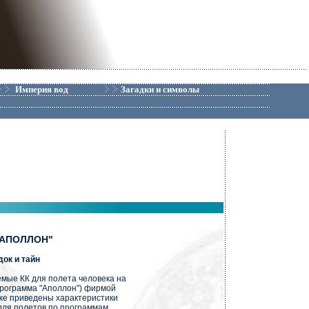
Империя вод
Загадки и символы
"АПОЛЛОН"
док и тайн
е КК для полета человека на
"Программа "Аполлон") фирмой
иже приведены характеристики
 для полетов по программам