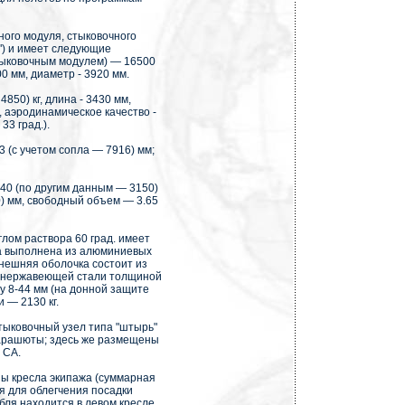
ного модуля, стыковочного
") и имеет следующие
стыковочным модулем) — 16500
0 мм, диаметр - 3920 мм.
850) кг, длина - 3430 мм,
 аэродинамическое качество -
 33 град.).
 (с учетом сопла — 7916) мм;
940 (по другим данным — 3150)
) мм, свободный объем — 3.65
лом раствора 60 град. имеет
а выполнена из алюминиевых
внешняя оболочка состоит из
з нержавеющей стали толщиной
у 8-44 мм (на донной защите
 — 2130 кг.
тыковочный узел типа "штырь"
парашюты; здесь же размещены
 СА.
ны кресла экипажа (суммарная
я для облегчения посадки
бля находится в левом кресле,