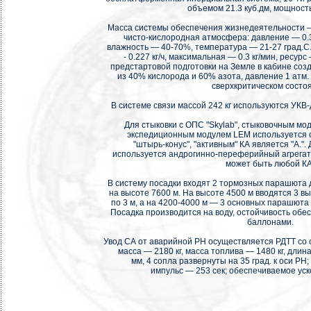
объемом 21.3 куб.дм, мощность
Масса системы обеспечения жизнедеятельности — 
чисто-кислородная атмосфера: давление — 0.35 к
влажность — 40-70%, температура — 21-27 град.С
- 0.227 кг/ч, максимальная — 0.3 кг/мин, ресурс
предстартовой подготовки на Земле в кабине со
из 40% кислорода и 60% азота, давление 1 атм.
сверхкритическом состо
В системе связи массой 242 кг используются УКВ-
Для стыковки с ОПС "Skylab", стыковочным мо
экспедиционным модулем LEM используется с
"штырь-конус", "активным" КА является "A.".
используется андрогинно-переферийный агрегат 
может быть любой КА
В систему посадки входят 2 тормозных парашюта 
на высоте 7600 м. На высоте 4500 м вводятся 3
по 3 м, а на 4200-4000 м — 3 основных парашюта 
Посадка производится на воду, остойчивость об
баллонами.
Увод СА от аварийной РН осуществляется РДТТ со
масса — 2180 кг, масса топлива — 1480 кг, дли
мм, 4 сопла развернуты на 35 град. к оси РН;
импульс — 253 сек; обеспечиваемое уск