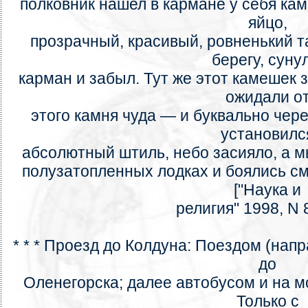
полковник нашел в кармане у себя ка
яйцо,
прозрачный, красивый, ровненький т
берегу, суну
карман и забыл. Тут же этот камешек 
ожидали о
этого камня чуда — и буквально чере
установилс
абсолютный штиль, небо засияло, а м
полузатопленных лодках и боялись смот
["Наука и
религия" 1998, N 8
* * * Проезд до Колдуна: Поездом (нап
до
Оленегорска; далее автобусом и на м
Только с