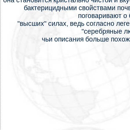
она становится кристально чистой и вку
бактерицидными свойствами поч
поговаривают о
"высших" силах, ведь согласно лег
"серебряные л
чьи описания больше похож