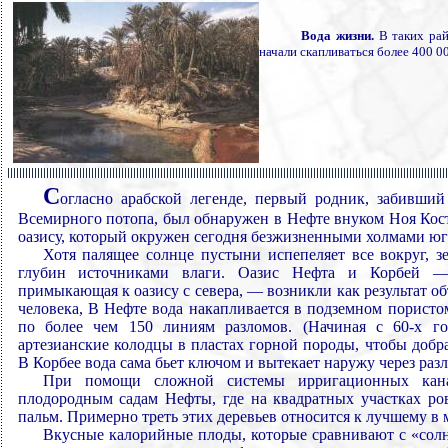
Вода жизни.
В таких рай
начали скапливаться более 400 00
С
огласно арабской легенде, первый родник, забивший
Всемирного потопа, был обнаружен в Нефте внуком Ноя Кос
оазису, который окружен сегодня безжизненными холмами юг
Хотя палящее солнце пустыни испепеляет все вокруг,
глубин источниками влаги. Оазис Нефта и Корбей — 
примыкающая к оазису с севера, — возникли как результат о
человека, В Нефте вода накапливается в подземном пористо
по более чем 150 линиям разломов. (Начиная с 60-х г
артезианские колодцы в пластах горной породы, чтобы добр
В Корбее вода сама бьет ключом и вытекает наружу через раз
При помощи сложной системы ирригационных канал
плодородным садам Нефты, где на квадратных участках р
пальм. Примерно треть этих деревьев относится к лучшему в м
Вкусные калорийные плоды, которые сравнивают с «со