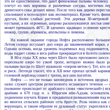
это не единственное, что дают финиковые пальмы человеку. 
плетут из них корзины и различные сосуды, косточки пе
древесного сока делают вино. После того как дерево перестае
спиливают и используют как лесоматериал. Кроме того, фин
других, более слабых растений. Эти деревья 30-метрово
пустыни, а их огромные, широко раскинувшиеся листья смяг
может превышать 46°С. В здешних щадящих условиях крест
инжир, груши, абрикосы, апельсины и лимоны.
На южной окраине города Нефта расположено большое
Летом солнце иссушает дно озера до закаменевшей корки, а 
Однако осенью, когда уровень подземных вод поднимается,
воды падает снова и весь район превращается в болото солено
В 80-е годы XX века через Шотт было проложено шоссе. 
пересекали озеро по узкой тропе, которую можно было р
пальмам (когда-то Шотт называли «озером меток»). Тот, кто о
и риск. Легенда гласит, что в XII веке пропал целый карав
головной верблюд сошел с тропы, все они погибли.
Нефта — это не только заповедник и источник щедрых 
оазис служит центром религиозного исламского течения — 
(название происходит от арабского слова «мистический») вс
арабами в 670 году н. э. Ибрагим ибн-Адхам, основатель
уединении изучать Коран и предаваться размышлениям над в
во многих сельских районах сеть братств. Роль оазиса как
верующих, и таким образом ее духовный статус укреплялся и