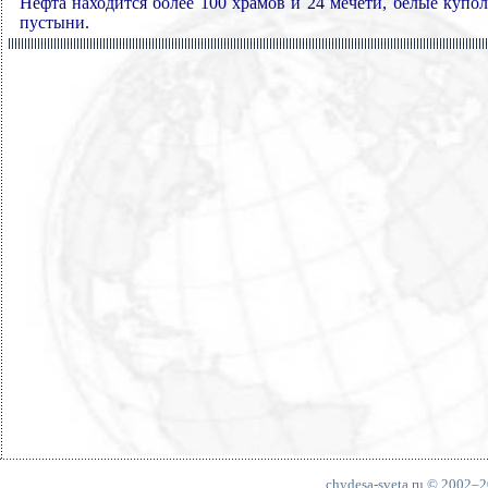
Нефта находится более 100 храмов и 24 мечети, белые купо
пустыни.
chydesa-sveta.ru © 2002–