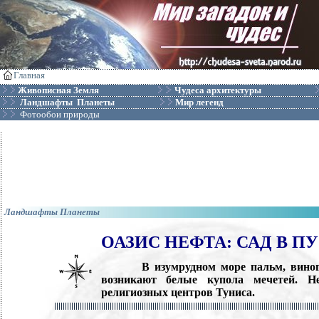
Главная
Живописная Земля
Чудеса архитектуры
Ландшафты Планеты
Мир легенд
Фотообои природы
Ландшафты Планеты
ОАЗИС НЕФТА: САД В П
В изумрудном море пальм, виногра
возникают белые купола мечетей. 
религиозных центров Туниса.